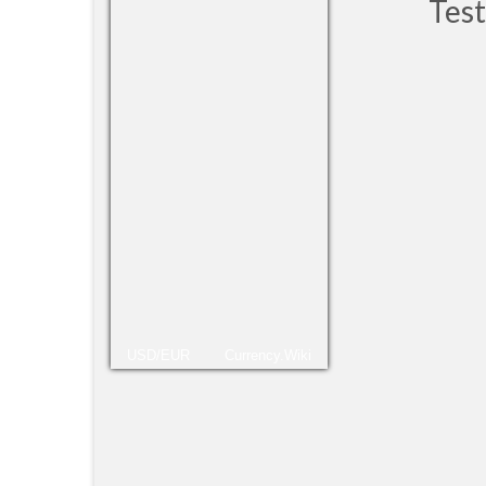
Test
neede
me to
Mosc
Victo
More
Meh
USD/EUR
Currency.Wiki
Ma