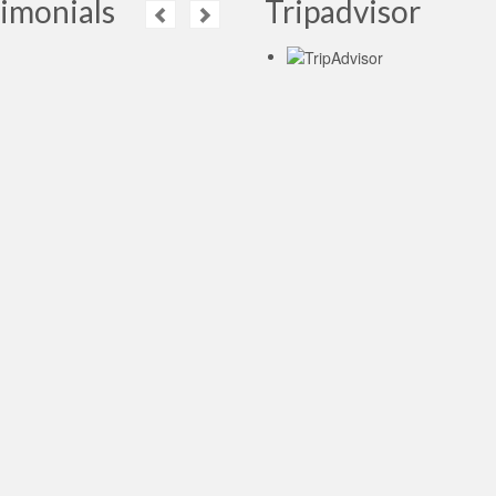
imonials
Tripadvisor
Last week I have
visited Moscow. It was
my first time. Since I
had limited time, I
d a tour guide who could help
 visit important places of
ow. I was lucky because
ria was my tour guide….
Read
metSirriOzen
- Turkey,
19.03.2015
Excelente todo! Algún
día iré con Yuri a
Siberia!
Read More
rio A Méndez Cortes
-