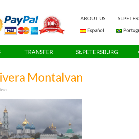
ABOUT US
St.PETE
Español
Portug
S
TRANSFER
St.PETERSBURG
Rivera Montalvan
lvan |