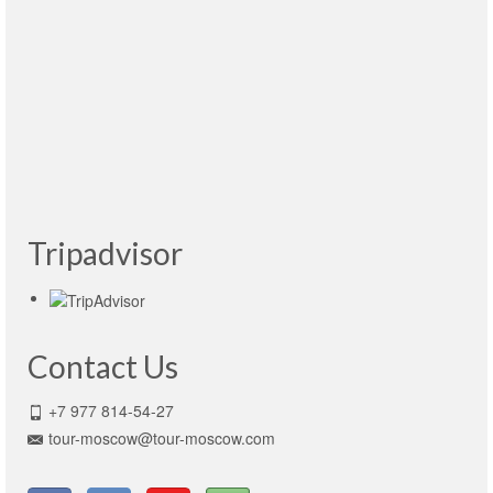
Nos ha encantado conocer Moscú y San
Petersburgo con Tour-Moscow, los guías eran
simpáticos y muy serviciales.
Recomendaremos a toda nuestra gente que
contraten con ellos si algún día viajan a Rusia.
Read More
Juan Antonio Pérez
- España, Madrid, 28.07.2015
Tripadvisor
Contact Us
+7 977 814-54-27
tour-moscow@tour-moscow.com