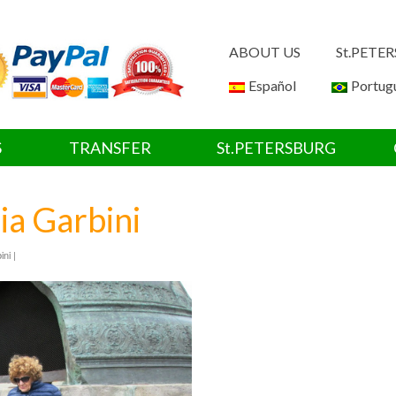
ABOUT US
St.PETE
Español
Portug
S
TRANSFER
St.PETERSBURG
ia Garbini
ni |