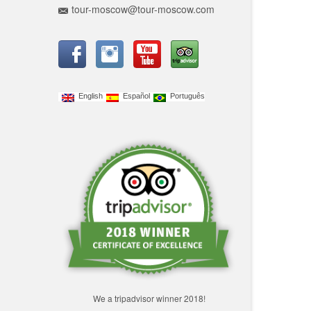
tour-moscow@tour-moscow.com
English
Español
Português
We a tripadvisor winner 2018!