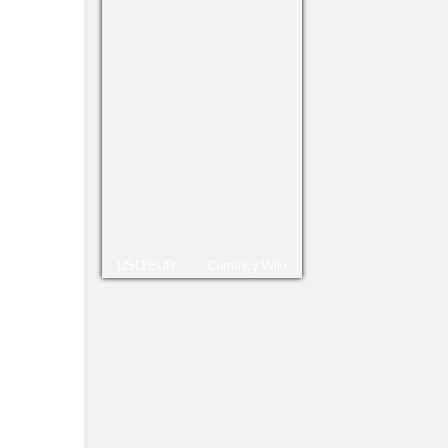
atenc
todo 
manif
caso 
Much
Lui
USD/EUR
Currency.Wiki
escol
do no
excel
nesta
pano