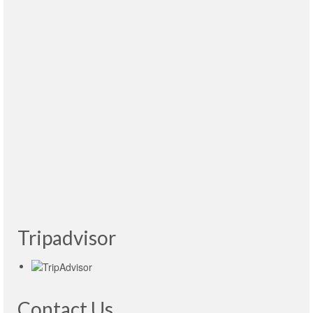
Se alguien precisar de uma guia competence
em Moscou nos a indicamos com certeza.
Leer
más
Johnny Lehmann e Christina
- Brazil, 23.04.2015
Estamos muy satisfechas, nos hemos hecho
un recorrido muy bonito, paso a paso la
explicación ha sido excelente, vamos
contentas, tenemos que regresar nuevamente.
Leer más
Cristina Coque
- 09.03.2019 Ecuador
Tripadvisor
Contact Us