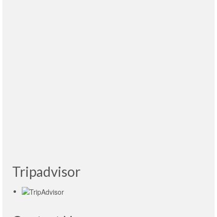
Inna y Victoria han sido muy amables, muy
bien informadas y ha sido un placer estar con
vosotras.
Leer más
Antonio López Marugán
- España, 05.06.2015
Es imprescindible conocer el metro de Moscú y
si la visita es guiada por Victoria que te explica
las estaciones en su contexto, mejor!
Leer más
Juan Antonio Ruiz Plágaro
- España, Bilbao,
20.08.2015
Tripadvisor