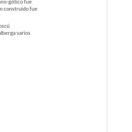
tano-gótico fue
ién construido fue
Moscú
alberga varios