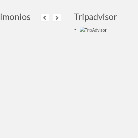
timonios
Tripadvisor
La visita ha sido
perfecta e informativa.
La guía muy simpática.
Leer más
auli
- Cuba, 18.04.2019
Muito, muito obrigada
eu adorei o trabalho de
Marina . Ela foi ,
maravilhosa , ela me
 em português e também em
 , foi guia e professora ,
esmente Adorei . O dia do
eio pelo metro y…
Leer más