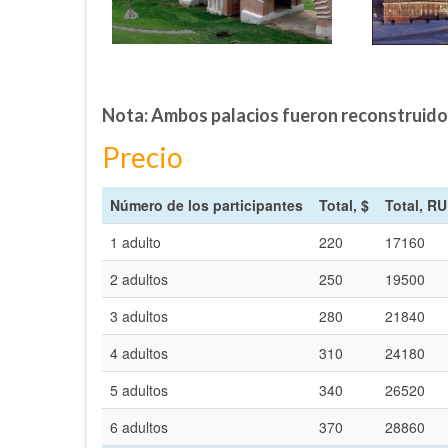
Nota: Ambos palacios fueron reconstruid
Precio
Número de los participantes
Total, $
Total, R
1 adulto
220
17160
2 adultos
250
19500
3 adultos
280
21840
4 adultos
310
24180
5 adultos
340
26520
6 adultos
370
28860