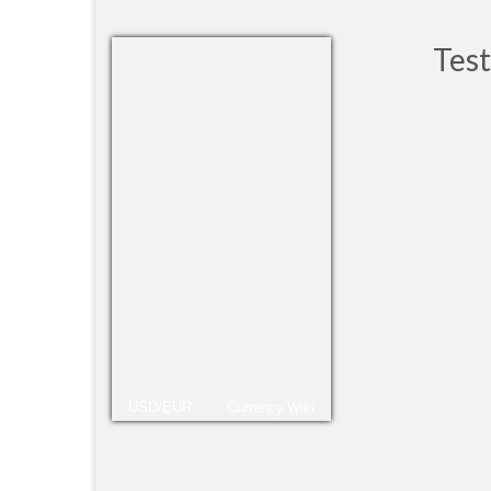
Tes
Rita P
falou
russo
USD/EUR
Currency.Wiki
simpl
pass