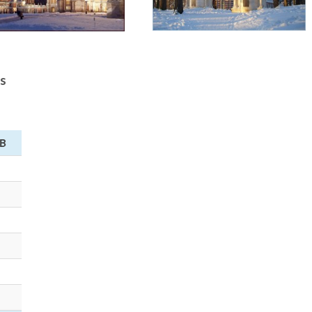
os
UB