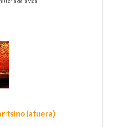
istoria de la vida
ar
í
tsino (afuera)