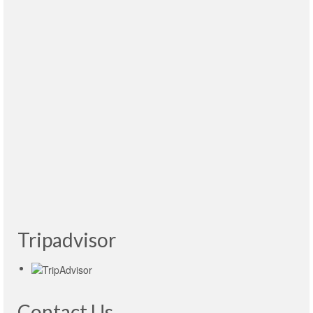
Rusia… que bello país! Svetlana ha sido…
Leer más
Agustina Plá
- Argentina, 19.04.2016
Vine con mi familia – mi esposa y mis hijos.
Conocí a Victoria en internet y llevamos tres
días en Moscú. Encontramos muy profesional
su trabajo, nos ha gustado mucho. No tenemos
ninguna queja. Y sobre todo su profesionalismo, su…
Leer
más
Fernando Rodríguez Zamudio
- Colombia,
20.06.2015
Tripadvisor
Contact Us