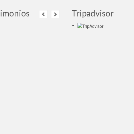
timonios
Tripadvisor
Muy buena la visita al
Kremlin. Victoria es
muy agradable, habla
muy bien español.
sugerible sus servicios.
ios buenos.
Leer más
n Blanquet
- Argentina
27.04.2015
O tour panorâmico com
Yuri foi muito bom!
Leer
más
nero
- Brazil 04.05.2015