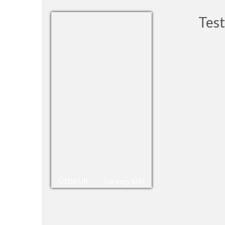
Tes
100% 
Prec
Gastó
USD/EUR
Currency.Wiki
Luiz Li