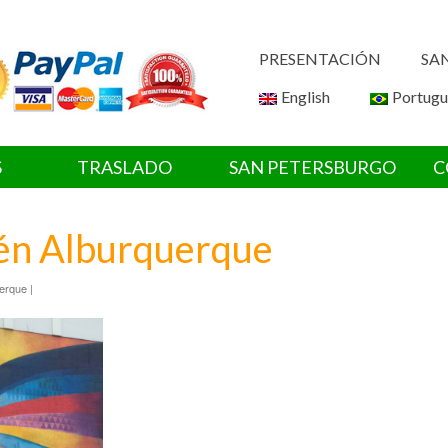
PRESENTACIÓN
SA
English
Portugu
S
TRASLADO
SAN PETERSBURGO
C
én Alburquerque
erque |