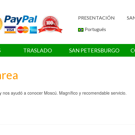
PRESENTACIÓN
SA
Português
S
TRASLADO
SAN PETERSBURGO
C
area
a y nos ayudó a conocer Moscú. Magnífico y recomendable servicio.