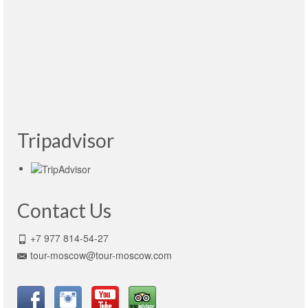
Yuri é um otimo guia! Fez valer a ida a
Moscou!!
Leer más
GISLEINE TRICCA
- Brazil, 21.04.2015
Tripadvisor
Contact Us
+7 977 814-54-27
tour-moscow@tour-moscow.com