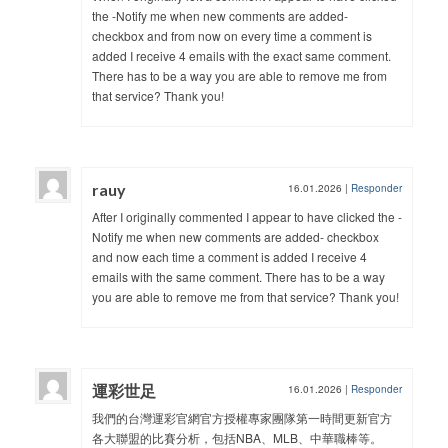
the -Notify me when new comments are added-
checkbox and from now on every time a comment is
added I receive 4 emails with the exact same comment.
There has to be a way you are able to remove me from
that service? Thank you!
rauy
16.01.2026
|
Responder
After I originally commented I appear to have clicked the -
Notify me when new comments are added- checkbox
and now each time a comment is added I receive 4
emails with the same comment. There has to be a way
you are able to remove me from that service? Thank you!
運彩世足
16.01.2026
|
Responder
我們的台灣運彩官網官方授權專家團隊第一時間更新官方
各大聯盟的比賽分析，包括NBA、MLB、中華職棒等。