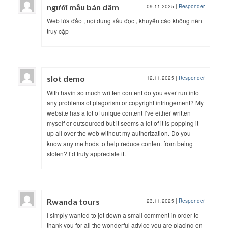
người mẫu bán dâm
09.11.2025
|
Responder
Web lừa đảo , nội dung xấu độc , khuyến cáo không nên
truy cập
slot demo
12.11.2025
|
Responder
With havin so much written content do you ever run into
any problems of plagorism or copyright infringement? My
website has a lot of unique content I’ve either written
myself or outsourced but it seems a lot of it is popping it
up all over the web without my authorization. Do you
know any methods to help reduce content from being
stolen? I’d truly appreciate it.
Rwanda tours
23.11.2025
|
Responder
I simply wanted to jot down a small comment in order to
thank you for all the wonderful advice you are placing on