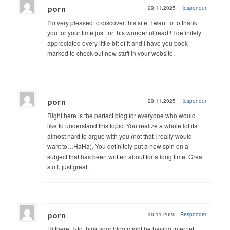
porn
29.11.2025
|
Responder
I’m very pleased to discover this site. I want to to thank
you for your time just for this wonderful read!! I definitely
appreciated every little bit of it and I have you book
marked to check out new stuff in your website.
porn
29.11.2025
|
Responder
Right here is the perfect blog for everyone who would
like to understand this topic. You realize a whole lot its
almost hard to argue with you (not that I really would
want to…HaHa). You definitely put a new spin on a
subject that has been written about for a long time. Great
stuff, just great.
porn
30.11.2025
|
Responder
Hi there, I do think your blog might be having internet