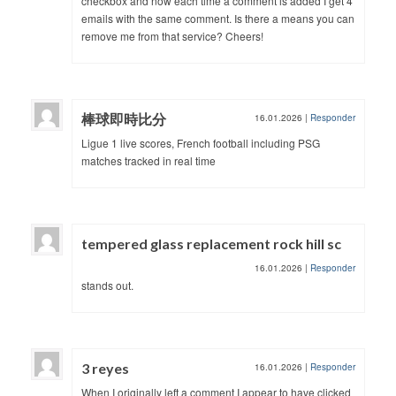
checkbox and now each time a comment is added I get 4
emails with the same comment. Is there a means you can
remove me from that service? Cheers!
棒球即時比分
16.01.2026
|
Responder
Ligue 1 live scores, French football including PSG
matches tracked in real time
tempered glass replacement rock hill sc
16.01.2026
|
Responder
stands out.
3 reyes
16.01.2026
|
Responder
When I originally left a comment I appear to have clicked