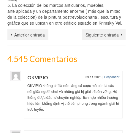
5. La colección de los marcos anticuarios, muebles,
arte aplicada y un departamento enorme ( más que la mitad
de la colección) de la pintura postrevolucionaria , escultura y
gráfica que se ubican en otro edificio situado en Krimskiy Val.
Anterior entrada
Siguiente entrada
4.545 Comentarios
OKVIP.IO
09.11.2025
|
Responder
OKVIP.IO không chỉ là nền tảng cá cược mà còn là cầu
nối giữa người chơi và những giá trị giải trí bền vững. Hệ
thống được đầu tư chuyên nghiệp, tích hợp nhiều thương
hiệu lớn, khẳng định vị thế tiên phong trong ngành giải trí
trực tuyến.