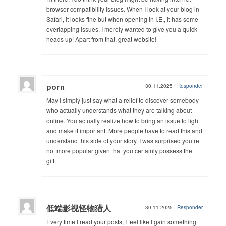
browser compatibility issues. When I look at your blog in
Safari, it looks fine but when opening in I.E., it has some
overlapping issues. I merely wanted to give you a quick
heads up! Apart from that, great website!
porn
30.11.2025
|
Responder
May I simply just say what a relief to discover somebody
who actually understands what they are talking about
online. You actually realize how to bring an issue to light
and make it important. More people have to read this and
understand this side of your story. I was surprised you’re
not more popular given that you certainly possess the
gift.
低端影视怪物猎人
30.11.2025
|
Responder
Every time I read your posts, I feel like I gain something