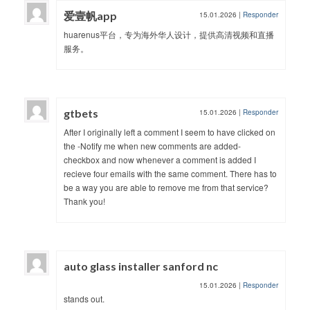
爱壹帆app
15.01.2026
|
Responder
huarenus平台，专为海外华人设计，提供高清视频和直播
服务。
gtbets
15.01.2026
|
Responder
After I originally left a comment I seem to have clicked on
the -Notify me when new comments are added-
checkbox and now whenever a comment is added I
recieve four emails with the same comment. There has to
be a way you are able to remove me from that service?
Thank you!
auto glass installer sanford nc
15.01.2026
|
Responder
stands out.