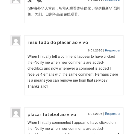
iyftv海外华人首选，智能AI观看体验优化，提供最新华语剧
集、美剧、日剧等高清在线观看。
resultado do placar ao vivo
16.01.2026
|
Responder
When I initially left a comment I appear to have clicked
the -Notify me when new comments are added-
checkbox and now whenever a comment is added I
receive 4 emails with the same comment. Perhaps there
is a means you can remove me from that service?
Thanks a lot!
placar futebol ao vivo
16.01.2026
|
Responder
When I initially commented I appear to have clicked on
the -Notify me when new comments are added-