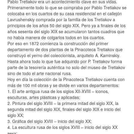
Pablo Tretiakov era un acontecimiento clave en sus vidas.
Primeramente todo lo que se compraba por Pablo Tretiakov se
colocaba en los cuartos de su casa residencial en el callejón
Lavrushenskiy comprada por la familia de los Tretiakov a
principios de los años 50 del siglo XIX. Pero ya a finales de los
años sesenta del siglo XIX se acumularon tantos cuadros que
no había manera de colgarlos todos en los cuartos.
Por eso en 1872 comienza la construcción del primer
departamento de dos plantas de la Pinacoteca Tretiakov que
construyó el yerno del coleccionista, arquiteto A. Kaminskiy.
Hasta ahora todo lo que fue adquirido por P. Tretiakov forma
parte de la tesorería auténtica no solo del museo de Tretiakov
sino de todo el arte nacional rusa.
Hoy en día la colección de la Pinacoteca Tretiakov cuenta con
más de 100 mil obras y se divide en varios departamentos:
1. El arte antigua rusa de los siglos XII-XVIII – iconos,
esculturas, artes plásticas y aplicadas;
2. Pintura del siglo XVIII – la primera mitad del siglo XIX, la
segunda mitad del siglo XIX, finales del siglo XIX e inicio del
siglo XX;
3. Gráfica del siglo XVIII – inicio del siglo XX;
4. La escultura rusa de los siglos XVIII – inicio del siglo XX
века;