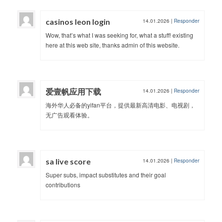
casinos leon login
14.01.2026
|
Responder
Wow, that’s what I was seeking for, what a stuff! existing
here at this web site, thanks admin of this website.
爱壹帆应用下载
14.01.2026
|
Responder
海外华人必备的yifan平台，提供最新高清电影、电视剧，
无广告观看体验。
sa live score
14.01.2026
|
Responder
Super subs, impact substitutes and their goal
contributions