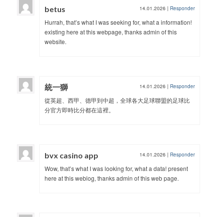
betus
14.01.2026
|
Responder
Hurrah, that’s what I was seeking for, what a information!
existing here at this webpage, thanks admin of this
website.
統一獅
14.01.2026
|
Responder
從英超、西甲、德甲到中超，全球各大足球聯盟的足球比
分官方即時比分都在這裡。
bvx casino app
14.01.2026
|
Responder
Wow, that’s what I was looking for, what a data! present
here at this weblog, thanks admin of this web page.