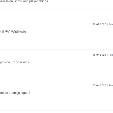
possession, shots, and player ratings
22.02.2026
|
Res
费热播 无广告追剧体验
06.04.2026
|
Res
epois de um bom win?
07.04.2026
|
Res
são de quem já jogou?