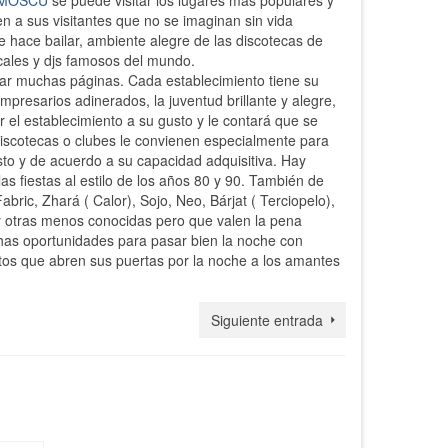
e MOSCÚ
se puede visitar los lugares más populares y
n a sus visitantes que no se imaginan sin vida
 hace bailar, ambiente alegre de las discotecas de
ocales y djs famosos del mundo.
ar muchas páginas. Cada establecimiento tiene su
 empresarios adinerados, la juventud brillante y alegre,
 el establecimiento a su gusto y le contará que se
discotecas o clubes le convienen especialmente para
o y de acuerdo a su capacidad adquisitiva. Hay
 fiestas al estilo de los años 80 y 90. También de
ic, Zhará ( Calor), Sojo, Neo, Bárjat ( Terciopelo),
 otras menos conocidas pero que valen la pena
as oportunidades para pasar bien la noche con
ntos que abren sus puertas por la noche a los amantes
Siguiente entrada