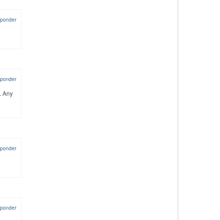
ponder
ponder
. Any
ponder
ponder