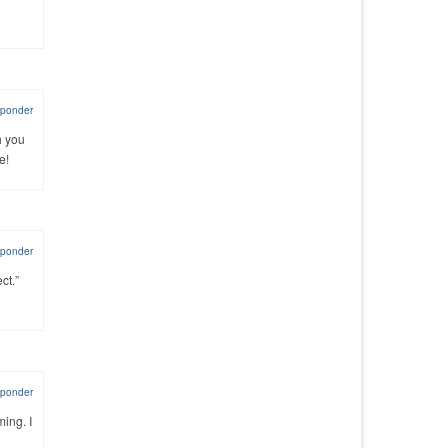
ponder
h you
e!
ponder
ct.”
ponder
ming. I