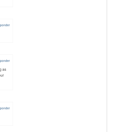
ponder
ponder
g as
our
ponder