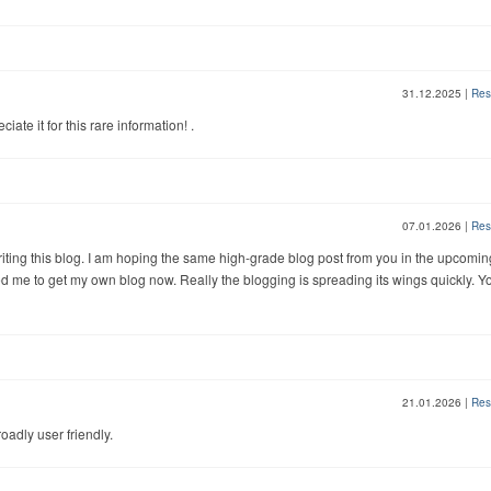
31.12.2025
|
Res
ciate it for this rare information! .
07.01.2026
|
Res
n writing this blog. I am hoping the same high-grade blog post from you in the upcomin
pired me to get my own blog now. Really the blogging is spreading its wings quickly. Y
21.01.2026
|
Res
oadly user friendly.