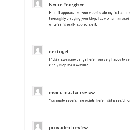
Neuro Energizer
Hmm it appears like your website ate my first comment
thoroughly enjoying your blog. I as well am an aspir
writers? I’d really appreciate it.
nextogel
F*ckin’ awesome things here. I am very happy to se
kindly drop me a e-mail?
memo master review
You made several fine points there. I did a search o
provadent review