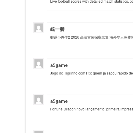
Live football scores with detailed match statistics, 
統一獅
御赐小仵作2 2026 高清古装探案续集 海外华人免
a5game
Jogo do Tigrinho com Pix: quem já sacou rápido d
a5game
Fortune Dragon novo lançamento: primeira impres