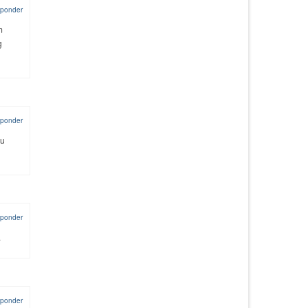
ponder
m
g
ponder
ou
ponder
.
ponder