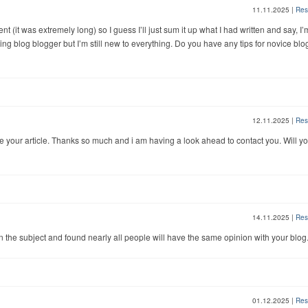
11.11.2025
|
Res
 (it was extremely long) so I guess I’ll just sum it up what I had written and say, I’
ing blog blogger but I’m still new to everything. Do you have any tips for novice blo
12.11.2025
|
Res
e your article. Thanks so much and i am having a look ahead to contact you. Will y
14.11.2025
|
Res
n the subject and found nearly all people will have the same opinion with your blog
01.12.2025
|
Res