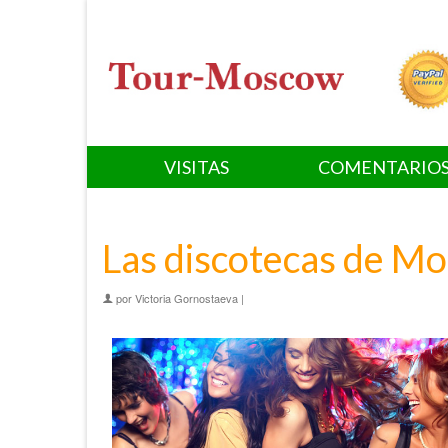
VISITAS
COMENTARIO
Las discotecas de M
por
Victoria Gornostaeva
|