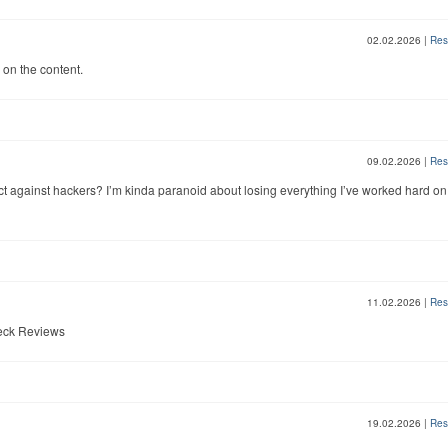
02.02.2026
|
Res
 on the content.
09.02.2026
|
Res
ct against hackers? I’m kinda paranoid about losing everything I’ve worked hard on
11.02.2026
|
Res
eck Reviews
19.02.2026
|
Res