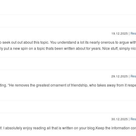
19.12.2025
|
Res
 seek out out about this topic. You understand a lot its nearly onerous to argue wit
 put a new spin on a topic thats been written about for years. Nice stuff, simply nic
29.12.2025
|
Res
posting. “He removes the greatest ornament of friendship, who takes away from it respe
30.12.2025
|
Res
f. I absolutely enjoy reading all that is written on your blog.Keep the information co