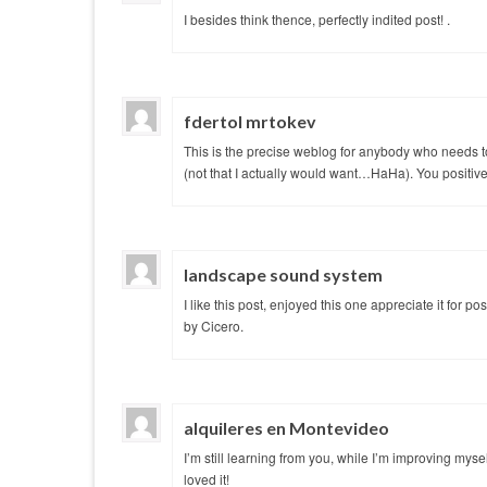
I besides think thence, perfectly indited post! .
fdertol mrtokev
This is the precise weblog for anybody who needs to
(not that I actually would want…HaHa). You positively
landscape sound system
I like this post, enjoyed this one appreciate it for 
by Cicero.
alquileres en Montevideo
I’m still learning from you, while I’m improving mysel
loved it!