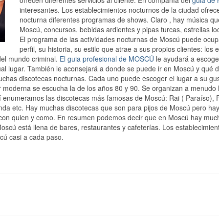
ofrecen diferentes servicios al cliente. En companía del
guia d
interesantes. Los establecimientos nocturnos de la ciudad ofrece
nocturna diferentes programas de shows. Claro , hay música que
Moscú, concursos, bebidas ardientes y pipas turcas, estrellas l
El programa de las actividades nocturnas de Moscú puede ocup
perfil, su historia, su estilo que atrae a sus propios clientes: los
 del mundo criminal.
El guia profesional de MOSCÚ
le ayudará a escoger
cual lugar. También le aconsejará a donde se puede ir en Moscú y qué 
has discotecas nocturnas. Cada uno puede escoger el lugar a su gust
 moderna se escucha la de los años 80 y 90. Se organizan a menudo las
í enumeramos las discotecas más famosas de Moscú: Rai ( Paraíso), Fabr
da etc. Hay muchas discotecas que son para pijos de Moscú pero hay
o con quien y como. En resumen podemos decir que en Moscú hay much
scú está llena de bares, restaurantes y cafeterías. Los establecimie
cú casi a cada paso.