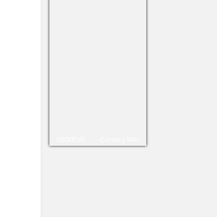
Rusi
más
Luis F
USD/EUR
Currency.Wiki
muito
Gin