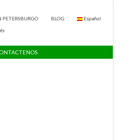
N PETERSBURGO
BLOG
Español
ês
ONTACTENOS