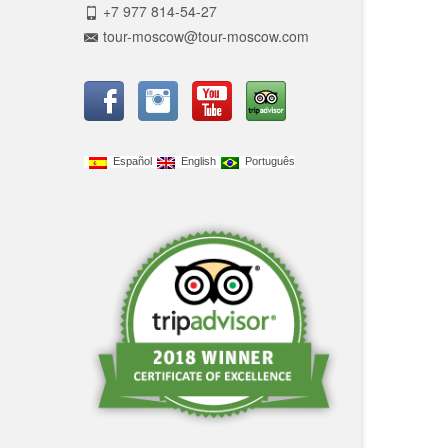
+7 977 814-54-27
tour-moscow@tour-moscow.com
Español
English
Português