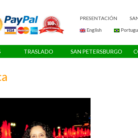
PRESENTACIÓN
SA
English
Portugu
S
TRASLADO
SAN PETERSBURGO
C
ca