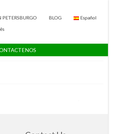
N PETERSBURGO
BLOG
Español
ês
ONTACTENOS