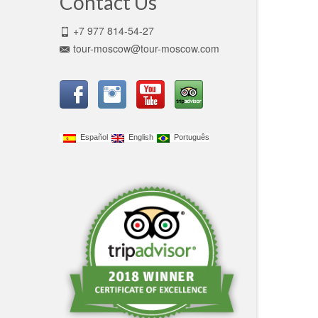
Contact Us
+7 977 814-54-27
tour-moscow@tour-moscow.com
Español
English
Português