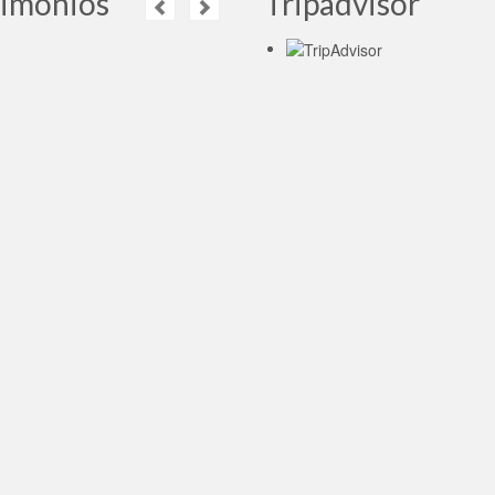
timonios
Tripadvisor
Olá pessoal… Minha
viagem à Rússia foi
espetacular. Com muita
neve branquinha, deu
arme especial aos passeios
cidade. Acompanhada pela guia
ria, sempre gentil e atenciosa,
conhecer a história de um povo
onserva seu passado, vive…
 más
 Novak Zobiole
- Brasil,
28.01.2018
La guía ha sido una
persona muy
profesional, muy
adaptada a las
idades de cada grupo y nos