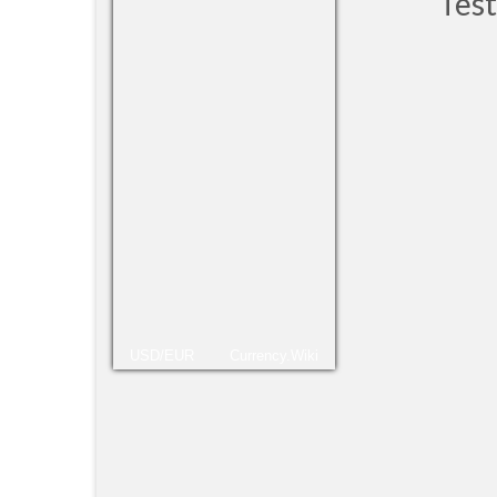
Tes
um ch
pela 
Victó
pude 
que c
Leer
Irene
USD/EUR
Currency.Wiki
neces