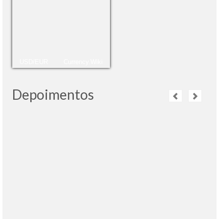
USD/EUR
Currency.Wiki
Depoimentos
Obrigada a Vitória. Fala português perfeito e
tem muita informação sobre a Galeria
Tretiakov. Espero voltar logo e fazer mais tours
com Tour-Moscow.
leia mais
Ana Kerth
- Brazil, 16.02.2016
Foi maravilhoso o passeio com Vitória.
Encontramos uma russa que fala português e
nos orientou em todos os aspectos sobre a