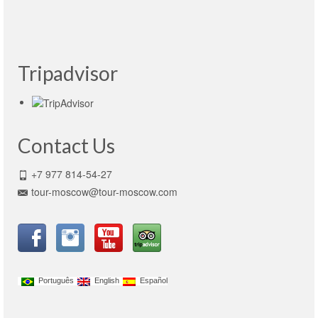
Jorge Alex Rivera Montalvan
- Perú,13.10.2015
Tripadvisor
Contact Us
+7 977 814-54-27
tour-moscow@tour-moscow.com
Português
English
Español