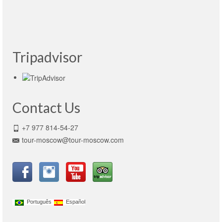
Victoria was my tour guide….
leia mais
MehmetSirriOzen
- Turkey, 19.03.2015
Tripadvisor
Contact Us
+7 977 814-54-27
tour-moscow@tour-moscow.com
Português
Español