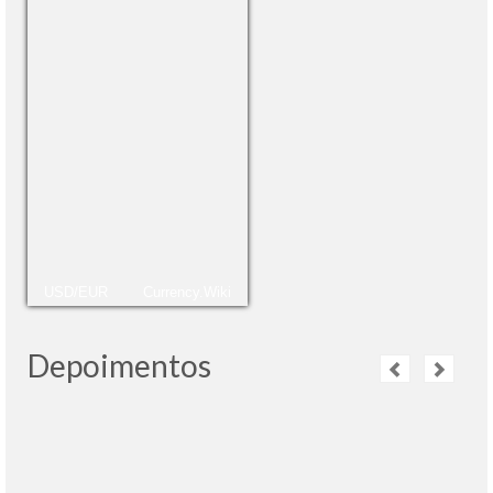
USD/EUR
Currency.Wiki
Depoimentos
O tour panorâmico com Yuri foi muito bom!
leia
mais