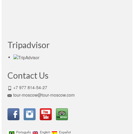
passionate, knowledgeable and fun. Thank you
Victoria!
leia mais
Maxim Baldry
- UK, 23.01.2015
Tripadvisor
Contact Us
+7 977 814-54-27
tour-moscow@tour-moscow.com
Português
English
Español