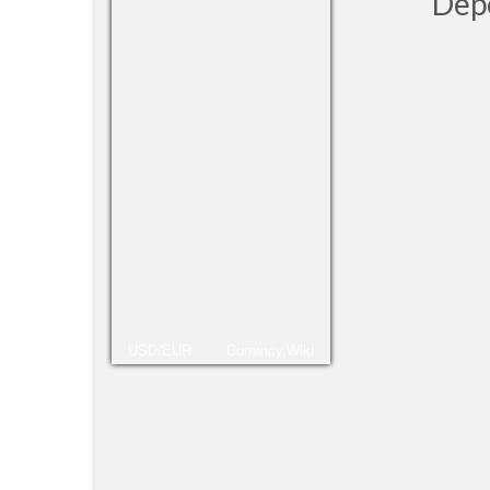
Dep
passi
Thank
USD/EUR
Currency.Wiki
difer
longa
leia 
Ped