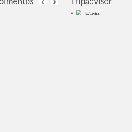
oimentos
Tripadvisor
It was great to learn
about the history of the
Kremlin from someone
who was both
onate, knowledgeable and fun.
 you Victoria!
leia mais
Maxim Baldry
- UK,
23.01.2015
Moscou é uma cidade
incrível, muito limpa,
uma arquitetura
impressionante,
ente, vale a pena, a viagem
 mais compensa cada minuto.
mais
ro Nascimento
- Brasil,