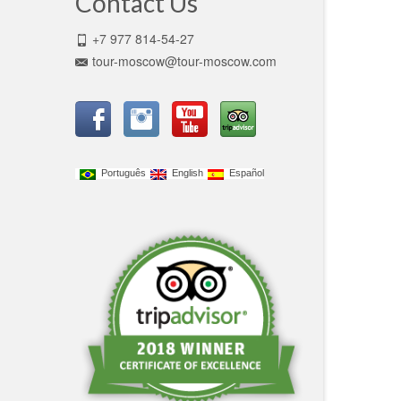
Contact Us
+7 977 814-54-27
tour-moscow@tour-moscow.com
Português
English
Español