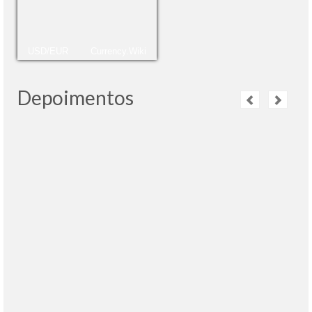
USD/EUR
Currency.Wiki
Depoimentos
Estamos muito satisfeitos com o serviço da
Vitoria. Ela eh muito simpatica e profissional.
Se alguien precisar de uma guia competence
em Moscou nos a indicamos com certeza.
leia
mais
Johnny Lehmann e Christina
- Brazil, 23.04.2015
La guía Natalia de San Petersburgo que ayer
nos acompaño es excelente en sus
conocimientos, su generosidad, su estilo y su
modo de realizar su trabajo. Gracias
leia mais