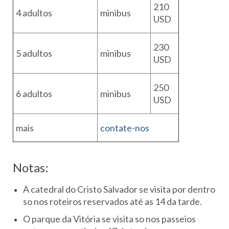
210
4 adultos
minibus
USD
230
5 adultos
minibus
USD
250
6 adultos
minibus
USD
mais
contate-nos
Notas:
A catedral do Cristo Salvador se visita por dentro
so nos roteiros reservados até as 14 da tarde.
O parque da Vitória se visita so nos passeios