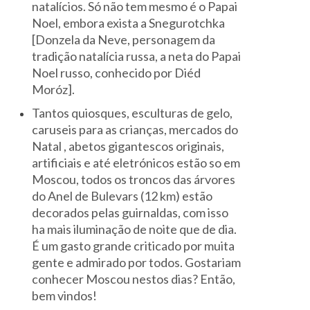
natalícios. Só não tem mesmo é o Papai
Noel, embora exista a Snegurotchka
[Donzela da Neve, personagem da
tradição natalícia russa, a neta do Papai
Noel russo, conhecido por Diéd
Moróz].
Tantos quiosques, esculturas de gelo,
caruseis para as crianças, mercados do
Natal , abetos gigantescos originais,
artificiais e até eletrónicos estão so em
Moscou, todos os troncos das árvores
do Anel de Bulevars (12 km) estão
decorados pelas guirnaldas, com isso
ha mais iluminação de noite que de dia.
É um gasto grande criticado por muita
gente e admirado por todos. Gostariam
conhecer Moscou nestos dias? Então,
bem vindos!