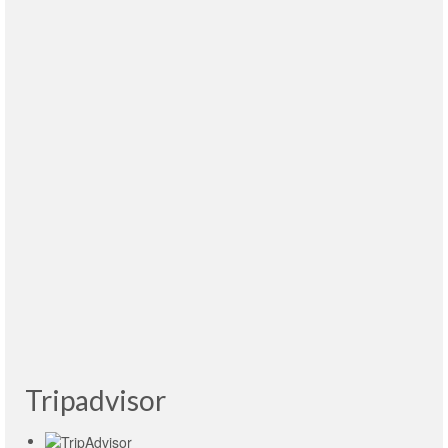
Queremos expresar nuestra gratitud a Victoria
y Albina quienes nos ofrecieron un servicio
turístico profesional del más alto nivel en
Moscú y San Peterbursgo respectivamente. La
forma calurosa de su trato superó el frío de la época e hizo
que nuestra…
leia mais
Victor Alfaro
- Costa Rica, 29.01.2018
La guía, Victoria, fue estupenda y nos ayudó a
conocer Moscú. Magnífico y recomendable
servicio.
leia mais
Fernando Garea
- Spain, 03.2015
Tripadvisor