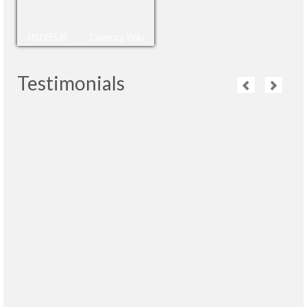
USD/EUR
Currency.Wiki
Testimonials
Adoramos Moscou! A cidade é linda, muito
limpa e o povo agradável. Nossa guia Vitória
foi fantástica, com domínio do português e
cumpriu o roteiro combinado. Vale a pena
contratá-la. Sê programe e venha conhecer Moscou!!
Continua a leggere
Lucia Helena
- Brasil, 12/12/2017
A viagem foi muito bom. Gostei inmenso da
guia, fala muito bêm português, mostrou muito
bem a cidade.
Continua a leggere