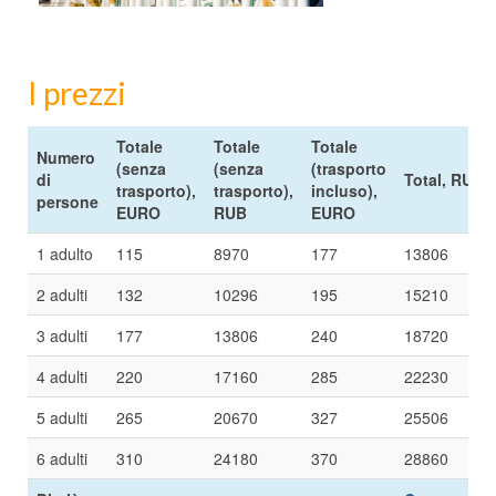
I prezzi
Totale
Totale
Totale
Numero
(senza
(senza
(trasporto
di
Total, RUB
trasporto),
trasporto),
incluso),
persone
EURO
RUB
EURO
1 adulto
115
8970
177
13806
2 adulti
132
10296
195
15210
3 adulti
177
13806
240
18720
4 adulti
220
17160
285
22230
5 adulti
265
20670
327
25506
6 adulti
310
24180
370
28860